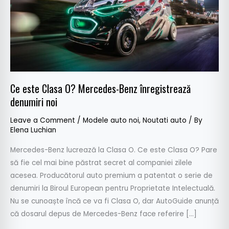
Benz
înregistrează
denumiri
noi
Ce este Clasa O? Mercedes-Benz înregistrează
denumiri noi
Leave a Comment
/
Modele auto noi
,
Noutati auto
/ By
Elena Luchian
Mercedes-Benz lucrează la Clasa O. Ce este Clasa O? Pare
să fie cel mai bine păstrat secret al companiei zilele
acesea. Producătorul auto premium a patentat o serie de
denumiri la Biroul European pentru Proprietate Intelectuală.
Nu se cunoaște încă ce va fi Clasa O, dar AutoGuide anunță
că dosarul depus de Mercedes-Benz face referire […]