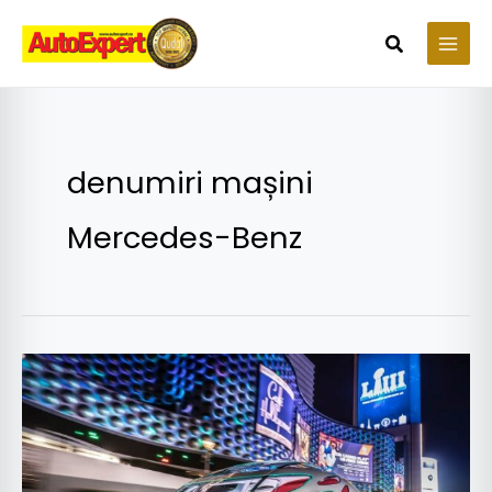
Skip
to
Search
content
denumiri mașini
Mercedes-Benz
Ce
este
Clasa
O?
Mercedes-