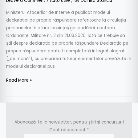
Leave a Comment
/
Auto utile
/ By
Doinita Stanciu
Ministerul Afacerilor de Interne a publicat modelul
declarației pe proprie răspundere referitoare la circulația
persoanelor în afara locuinței/gospodăriei, conform
Ordonanței Militare nr. 2 din 21.03.2020. Iată ce trebuie să
știi despre declarația pe proprie răspundere Declarația pe
propria răspundere poate fi completată integral olograf
(„de mână”), cu preluarea tuturor elementelor prevăzute în
modelul declarației pus
Read More »
Abonează-te la newsletter, pentru știri și concursuri!
Cont abonament
*