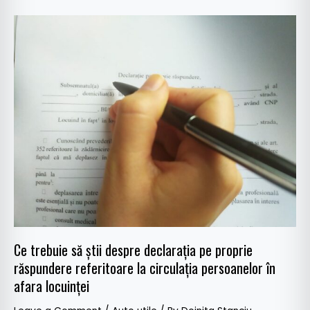
Ce
trebuie
să
știi
despre
declarația
pe
proprie
răspundere
referitoare
la
circulația
persoanelor
Ce trebuie să știi despre declarația pe proprie
în
răspundere referitoare la circulația persoanelor în
afara
afara locuinței
locuinței