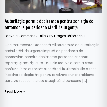
pe
perioada
stării
Autoritățile permit deplasarea pentru achiziția de
de
automobile pe perioada stării de urgență
urgență
Leave a Comment
/
Utile
/ By
Dragoș Băltățeanu
Cea mai recentă Ordonanță Militară emisă de autorități în
cadrul stării de urgență impusă de pandemia de
coronavirus permite deplasarea persoanelor pentru
reparații și achiziții auto. Unul din motivele care a creat
confuzie între autorități și cetățeni în ultimele zile a fost
încadrarea deplasării pentru rezolvarea unor probleme
auto. Au fost semnalate situații când persoane […]
Read More »