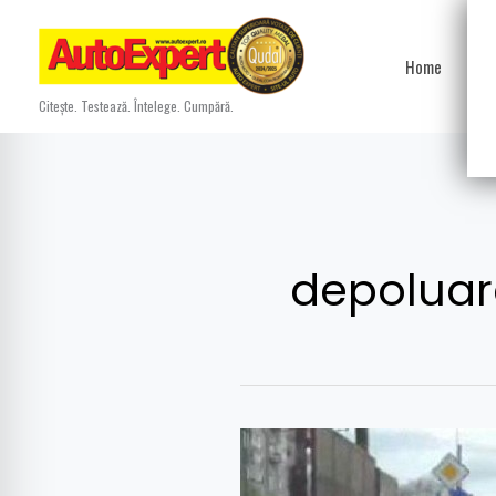
Skip
to
Home
Ști
content
Citește. Testează. Întelege. Cumpără.
depoluar
Noile
standarde