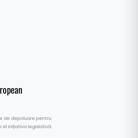
uropean
de de depoluare pentru
 inițiativa legislativă.