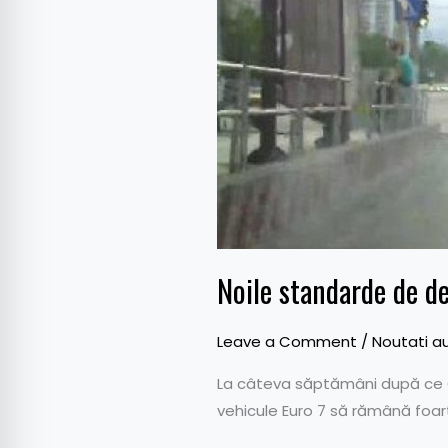
de
depoluare
Euro
7,
avizate
de
Parlamentul
European
Noile standarde de d
Leave a Comment
/
Noutati a
La câteva săptămâni după ce C
vehicule Euro 7 să rămână foart