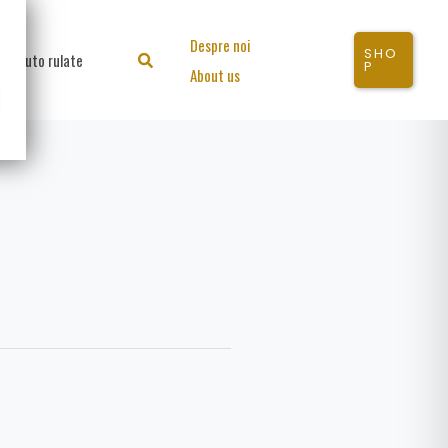
Despre noi
SHO
Auto rulate
Search
P
About us