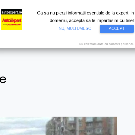
Ca sa nu pierzi informatii esentiale de la experti in
ri
Test drive
Eco
Motorsport
Proiecte speciale
Video
domeniu, accepta sa le impartasim cu tine!
NU, MULTUMESC
ACCEPT
Nu colectam date cu caracter personal.
e