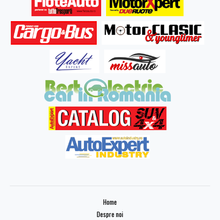
Home
Despre noi