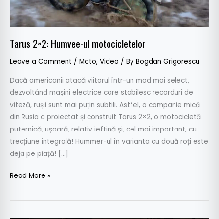
Tarus 2×2: Humvee-ul motocicletelor
Leave a Comment
/
Moto
,
Video
/ By
Bogdan Grigorescu
Dacă americanii atacă viitorul într-un mod mai select,
dezvoltând mașini electrice care stabilesc recorduri de
viteză, rușii sunt mai puțin subtili. Astfel, o companie mică
din Rusia a proiectat și construit Tarus 2×2, o motocicletă
puternică, ușoară, relativ ieftină și, cel mai important, cu
trecțiune integrală! Hummer-ul în varianta cu două roți este
deja pe piață! […]
Read More »