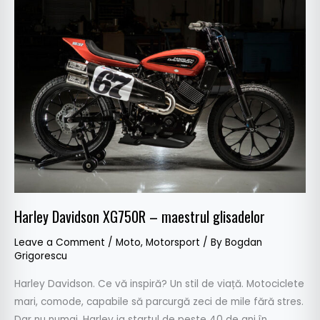
Harley
Davidson
XG750R
–
maestrul
glisadelor
Harley Davidson XG750R – maestrul glisadelor
Leave a Comment
/
Moto
,
Motorsport
/ By
Bogdan
Grigorescu
Harley Davidson. Ce vă inspiră? Un stil de viață. Motociclete
mari, comode, capabile să parcurgă zeci de mile fără stres.
Dar nu numai. Harley ia startul de peste 40 de ani în