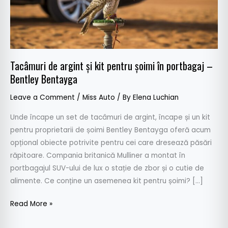
în
portbagaj
–
Bentley
Bentayga
Tacâmuri de argint și kit pentru șoimi în portbagaj –
Bentley Bentayga
Leave a Comment
/
Miss Auto
/ By
Elena Luchian
Unde încape un set de tacâmuri de argint, încape și un kit
pentru proprietarii de șoimi Bentley Bentayga oferă acum
opțional obiecte potrivite pentru cei care dresează păsări
răpitoare. Compania britanică Mulliner a montat în
portbagajul SUV-ului de lux o stație de zbor și o cutie de
alimente. Ce conține un asemenea kit pentru șoimi? […]
Read More »