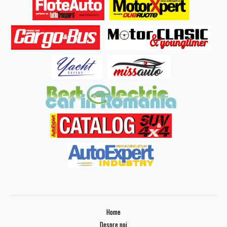
Home
Despre noi