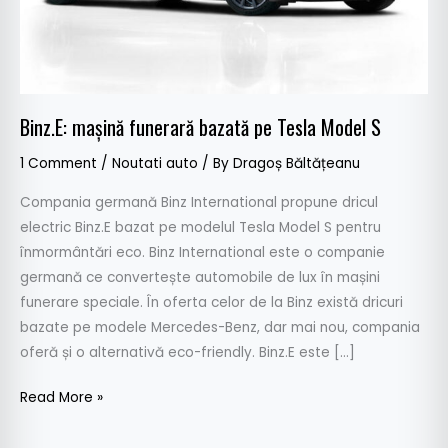
S
Binz.E: mașină funerară bazată pe Tesla Model S
1 Comment
/
Noutati auto
/ By
Dragoș Băltățeanu
Compania germană Binz International propune dricul
electric Binz.E bazat pe modelul Tesla Model S pentru
înmormântări eco. Binz International este o companie
germană ce convertește automobile de lux în mașini
funerare speciale. În oferta celor de la Binz există dricuri
bazate pe modele Mercedes-Benz, dar mai nou, compania
oferă și o alternativă eco-friendly. Binz.E este […]
Read More »