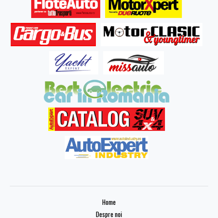
Home
Despre noi