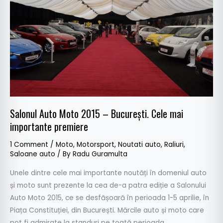
2015
–
Bucureşti.
Cele
mai
importante
premiere
Salonul Auto Moto 2015 – Bucureşti. Cele mai
importante premiere
1 Comment
/
Moto
,
Motorsport
,
Noutati auto
,
Raliuri
,
Saloane auto
/ By
Radu Guramulta
Unele dintre cele mai importante noutăți în domeniul auto
și moto sunt prezente la cea de-a patra ediție a Salonului
Auto Moto 2015, ce se desfășoară în perioada 1-5 aprilie, în
Piața Constituției, din București. Mărcile auto și moto care
pot fi admirate la standuri pe toată perioada