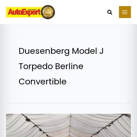
Skip
to
Search
content
Duesenberg Model J
Torpedo Berline
Convertible
Salonul
Auto
Moto