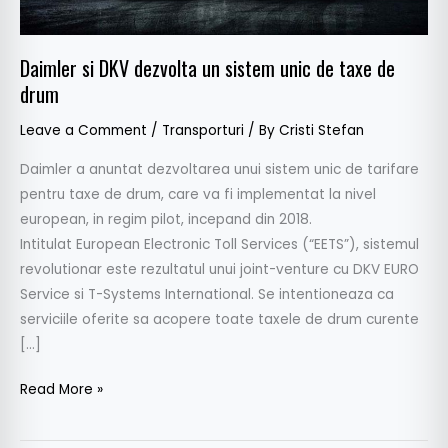
de
taxe
de
Daimler si DKV dezvolta un sistem unic de taxe de
drum
drum
Leave a Comment
/
Transporturi
/ By
Cristi Stefan
Daimler a anuntat dezvoltarea unui sistem unic de tarifare
pentru taxe de drum, care va fi implementat la nivel
european, in regim pilot, incepand din 2018.
Intitulat European Electronic Toll Services (“EETS”), sistemul
revolutionar este rezultatul unui joint-venture cu DKV EURO
Service si T-Systems International. Se intentioneaza ca
serviciile oferite sa acopere toate taxele de drum curente
[…]
Read More »