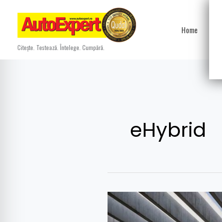
Skip
to
Home
Ști
content
Citește. Testează. Întelege. Cumpără.
eHybrid
Cupra
Formentor,