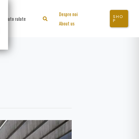
Despre noi
SHO
Auto rulate
Search
P
About us