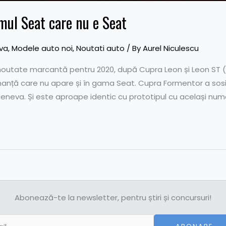
mul Seat care nu e Seat
va
,
Modele auto noi
,
Noutati auto
/ By
Aurel Niculescu
outate marcantă pentru 2020, după Cupra Leon și Leon ST (S
anță care nu apare și în gama Seat. Cupra Formentor a sosit
Geneva. Și este aproape identic cu prototipul cu același num
Abonează-te la newsletter, pentru știri și concursuri!