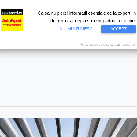
Ca sa nu pierzi informatii esentiale de la experti in
ri
Test drive
Eco
Motorsport
Proiecte speciale
Video
domeniu, accepta sa le impartasim cu tine!
NU, MULTUMESC
ACCEPT
Nu colectam date cu caracter personal.