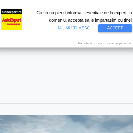
Ca sa nu pierzi informatii esentiale de la experti in
ri
Test drive
Eco
Motorsport
Proiecte speciale
Video
domeniu, accepta sa le impartasim cu tine!
NU, MULTUMESC
ACCEPT
Nu colectam date cu caracter personal.