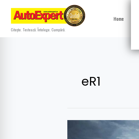
Skip
to
Home
Ști
content
Citește. Testează. Întelege. Cumpără.
eR1
VW
eR1,