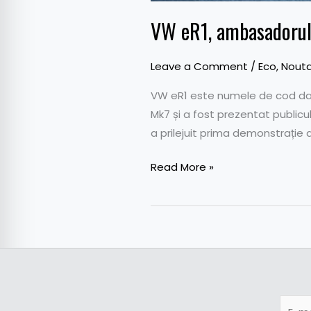
VW eR1, ambasadorul e
Leave a Comment
/
Eco
,
Nouta
VW eR1 este numele de cod dat
Mk7 și a fost prezentat publicu
a prilejuit prima demonstrație a
Read More »