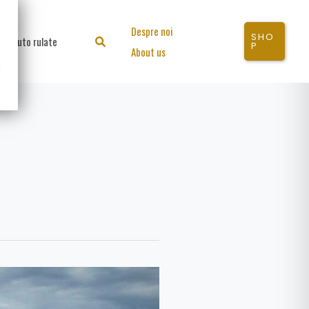
Despre noi
SHO
Auto rulate
Search
P
About us