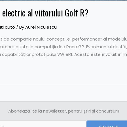
lectric al viitorului Golf R?
ti auto
/ By
Aurel Niculescu
 de companie noului concept „e-performance” al modelului 
lui care asista la competiția Ice Race GP. Evenimentul desfășu
 capabilităților prototipului VW eR1. Acesta este învăluit în mi
Abonează-te la newsletter, pentru știri și concursuri!