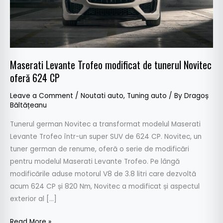
oferă
624
CP
Maserati Levante Trofeo modificat de tunerul Novitec
oferă 624 CP
Leave a Comment
/
Noutati auto
,
Tuning auto
/ By
Dragoș
Băltățeanu
Tunerul german Novitec a transformat modelul Maserati
Levante Trofeo într-un super SUV de 624 CP. Novitec, un
tuner german de renume, oferă o serie de modificări
pentru modelul Maserati Levante Trofeo. Pe lângă
modificările aduse motorul V8 de 3.8 litri care dezvoltă
acum 624 CP și 820 Nm, Novitec a modificat și aspectul
exterior al […]
Read More »