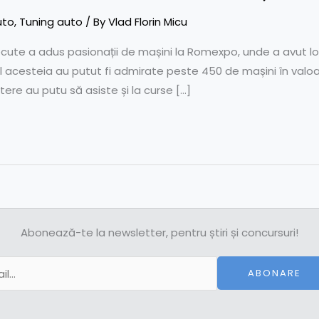
uto
,
Tuning auto
/ By
Vlad Florin Micu
ecute a adus pasionații de mașini la Romexpo, unde a avut l
 acesteia au putut fi admirate peste 450 de mașini în valoa
utere au putu să asiste și la curse […]
Abonează-te la newsletter, pentru știri și concursuri!
ABONARE