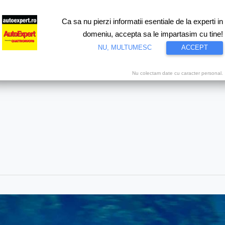
Ca sa nu pierzi informatii esentiale de la experti in
ri
Test drive
Eco
Motorsport
Proiecte speciale
Video
domeniu, accepta sa le impartasim cu tine!
NU, MULTUMESC
ACCEPT
Nu colectam date cu caracter personal.