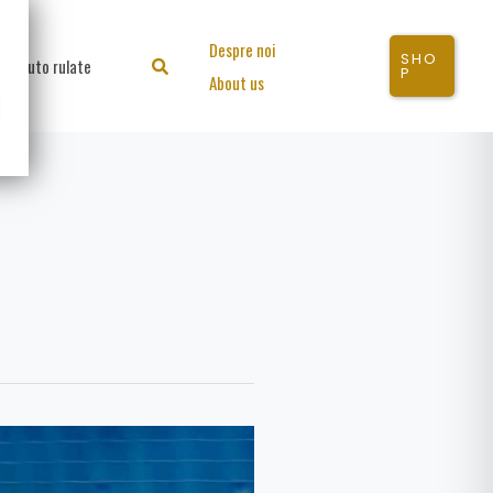
Despre noi
SHO
Auto rulate
Search
P
About us