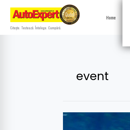
Skip
to
Home
Ști
content
Citește. Testează. Întelege. Cumpără.
event
Mașini
de