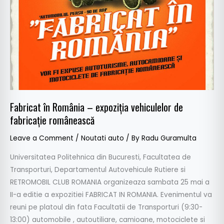
vehiculelor
de
fabricație
românească
Fabricat în România – expoziția vehiculelor de
fabricație românească
Leave a Comment
/
Noutati auto
/ By
Radu Guramulta
Universitatea Politehnica din Bucuresti, Facultatea de
Transporturi, Departamentul Autovehicule Rutiere si
RETROMOBIL CLUB ROMANIA organizeaza sambata 25 mai a
II-a editie a expozitiei FABRICAT IN ROMANIA. Evenimentul va
reuni pe platoul din fata Facultatii de Transporturi (9:30-
13:00) automobile , autoutiliare, camioane, motociclete si