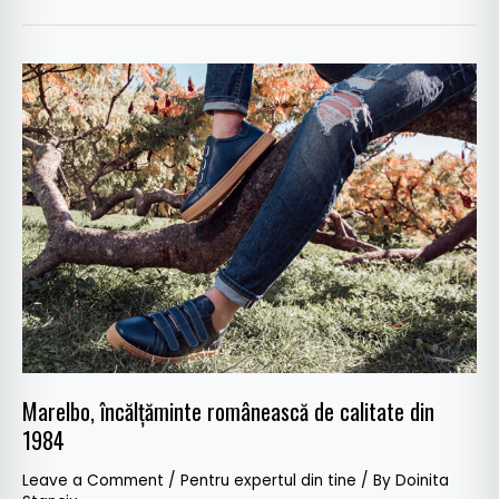
Marelbo,
încălțăminte
românească
de
calitate
din
1984
Marelbo, încălțăminte românească de calitate din
1984
Leave a Comment
/
Pentru expertul din tine
/ By
Doinita