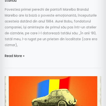
Stanciu
Povestea primei perechi de pantofi Marelbo Brandul
Marelbo are la bază o poveste emoționantă, începuturile
acesteia datând din anul 1984. Aurel Bobu, fondatorul
companiei, își amintește de primul său pas într-un atelier
de cizmărie, pe care i-l datorează tatălui său: „În anii ‘80,
tatăl meu, l-a rugat pe un prieten din localitate (care era
cizmar),
Read More »
Fabricat
în
România
–
expoziția