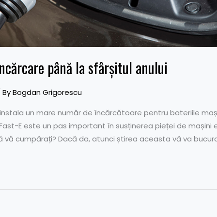
încărcare până la sfârșitul anului
 By
Bogdan Grigorescu
instala un mare număr de încărcătoare pentru bateriile mașin
. Fast-E este un pas important în susținerea pieței de mașini e
să vă cumpărați? Dacă da, atunci știrea aceasta vă va bucura