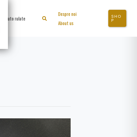
Despre noi
SHO
Auto rulate
Search
P
About us