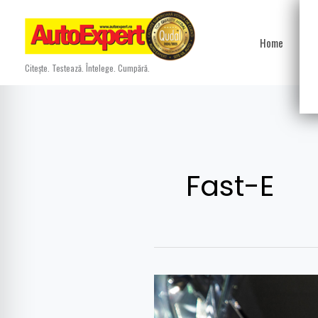
Skip
to
Home
Ști
content
Citește. Testează. Întelege. Cumpără.
Fast-E
Fast-
E: