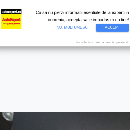
Ca sa nu pierzi informatii esentiale de la experti in
ri
Test drive
Eco
Motorsport
Proiecte speciale
Video
domeniu, accepta sa le impartasim cu tine!
NU, MULTUMESC
ACCEPT
Nu colectam date cu caracter personal.