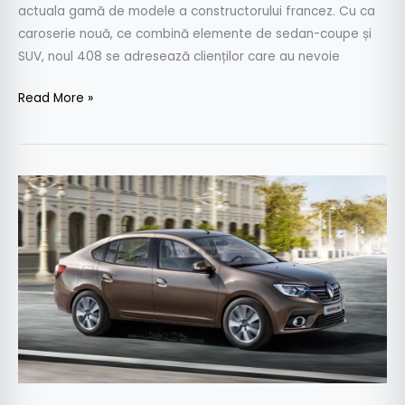
actuala gamă de modele a constructorului francez. Cu ca
caroserie nouă, ce combină elemente de sedan-coupe și
SUV, noul 408 se adresează clienților care au nevoie
Read More »
Dacia
Logan
Fastback.
Modelul
Dacia
Logan
care
a
făcut
furori