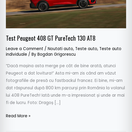
Test Peugeot 408 GT PureTech 130 AT8
Leave a Comment
/
Noutati auto
,
Teste auto
,
Teste auto
individuale
/ By
Bogdan Grigorescu
”Dacă mașina asta merge pe cât de bine arată, atunci
Peugeot a dat lovitura!” Asta mi-am zis când am văzut
fotografiile de presă cu fastbackul francez. Ei bine, mi-am
dat răspunsul după 800 km parcurși prin România la volanul
lui 408 PureTech! Iată unde m-a impresionat și unde ar mai
fi de lucru. Foto: Dragoș […]
Read More »