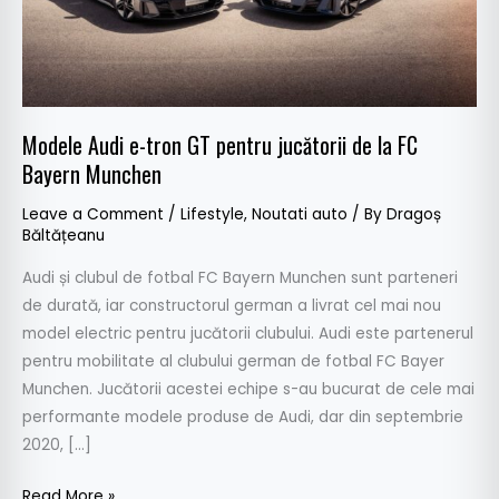
de
la
FC
Bayern
Munchen
Modele Audi e-tron GT pentru jucătorii de la FC
Bayern Munchen
Leave a Comment
/
Lifestyle
,
Noutati auto
/ By
Dragoș
Băltățeanu
Audi și clubul de fotbal FC Bayern Munchen sunt parteneri
de durată, iar constructorul german a livrat cel mai nou
model electric pentru jucătorii clubului. Audi este partenerul
pentru mobilitate al clubului german de fotbal FC Bayer
Munchen. Jucătorii acestei echipe s-au bucurat de cele mai
performante modele produse de Audi, dar din septembrie
2020, […]
Read More »