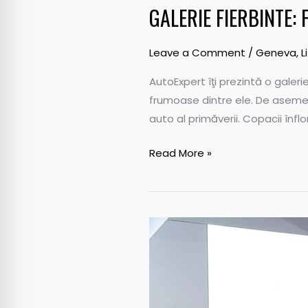
GALERIE FIERBINTE: F
Leave a Comment
/
Geneva
,
L
AutoExpert îţi prezintă o galeri
frumoase dintre ele. De asemen
auto al primăverii. Copacii înfl
Read More »
FOTO:
Fetele
de
la
Salonul