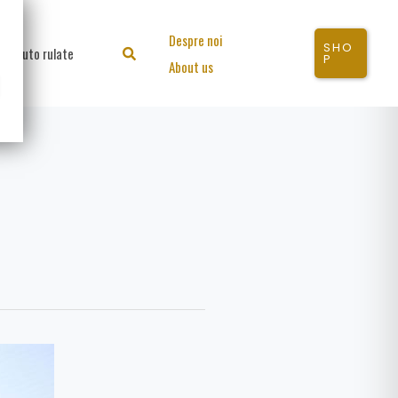
Despre noi
SHO
Auto rulate
Search
P
About us