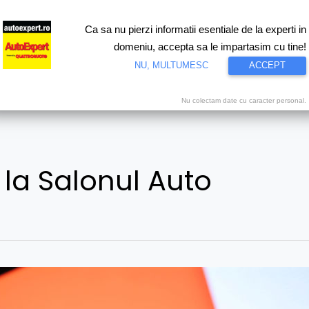
Ca sa nu pierzi informatii esentiale de la experti in
ri
Test drive
Eco
Motorsport
Proiecte speciale
Video
domeniu, accepta sa le impartasim cu tine!
NU, MULTUMESC
ACCEPT
Nu colectam date cu caracter personal.
 la Salonul Auto