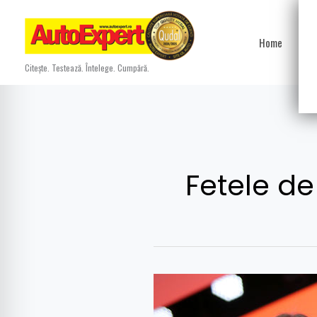
Skip
to
Home
Ști
content
Citește. Testează. Întelege. Cumpără.
Fetele de
GALERIE
FIERBINTE: