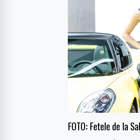
Auto
de
la
Detroit
2017
FOTO: Fetele de la Sa