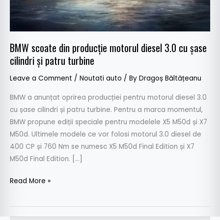
cu
șase
cilindri
și
BMW scoate din producție motorul diesel 3.0 cu șase
patru
cilindri și patru turbine
turbine
Leave a Comment
/
Noutati auto
/ By
Dragoș Băltățeanu
BMW a anunțat oprirea producției pentru motorul diesel 3.0
cu șase cilindri și patru turbine. Pentru a marca momentul,
BMW propune ediții speciale pentru modelele X5 M50d și X7
M50d. Ultimele modele ce vor folosi motorul 3.0 diesel de
400 CP și 760 Nm se numesc X5 M50d Final Edition și X7
M50d Final Edition. […]
Read More »