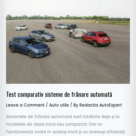
Test
comparativ
sisteme
de
frânare
automată
Test comparativ sisteme de frânare automată
Leave a Comment
/
Auto utile
/ By
Redactia AutoExpert
Sistemele de frânare automată sunt întâlnite deja și la
modelele de clasă mică sau compactă. Dar nu
funcționează toate în același mod și cu aceeași eficiență.