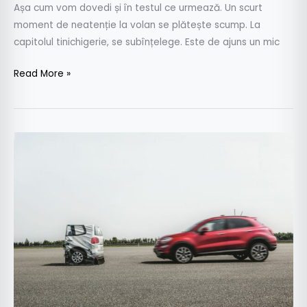
Așa cum vom dovedi și în testul ce urmează. Un scurt
moment de neatenție la volan se plătește scump. La
capitolul tinichigerie, se subînțelege. Este de ajuns un mic
Read More »
TEST
Sisteme
de
franare
automata:
SIGURANȚA
SUB
LUPĂ