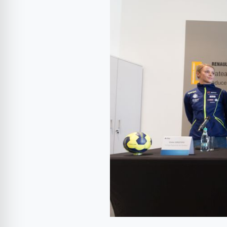
tehnic
pentru
naționalele
de
handbal
seniori