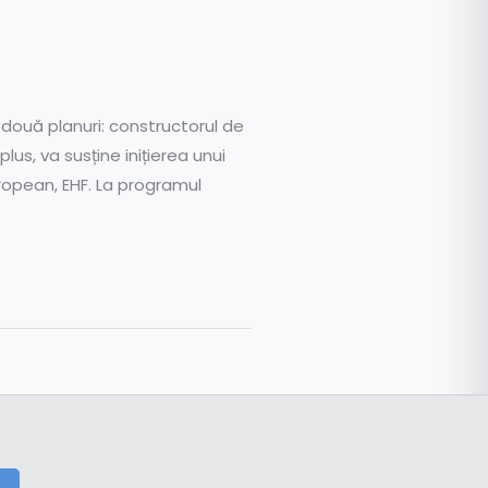
două planuri: constructorul de
lus, va susține inițierea unui
uropean, EHF. La programul