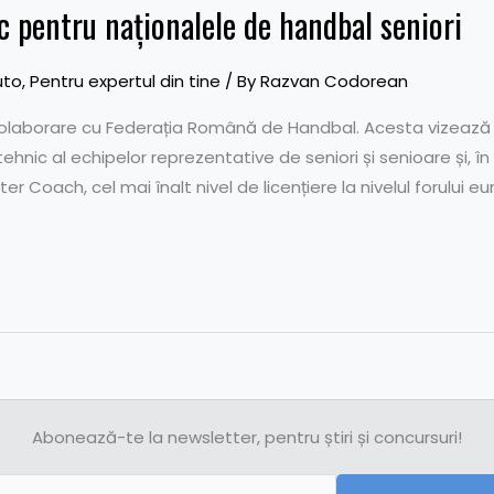
c pentru naționalele de handbal seniori
uto
,
Pentru expertul din tine
/ By
Razvan Codorean
colaborare cu Federația Română de Handbal. Acesta vizează 
nic al echipelor reprezentative de seniori și senioare și, în p
 Coach, cel mai înalt nivel de licențiere la nivelul forului e
Abonează-te la newsletter, pentru știri și concursuri!