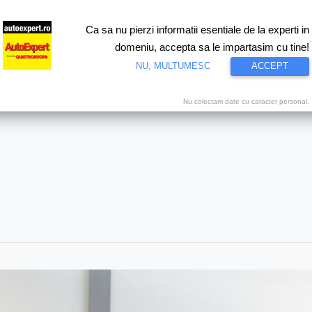
Ca sa nu pierzi informatii esentiale de la experti in
ri
Test drive
Eco
Motorsport
Proiecte speciale
Video
domeniu, accepta sa le impartasim cu tine!
NU, MULTUMESC
ACCEPT
Nu colectam date cu caracter personal.