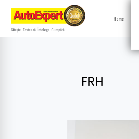
Skip
to
Home
Ști
content
Citește. Testează. Întelege. Cumpără.
FRH
Dacia,
partener