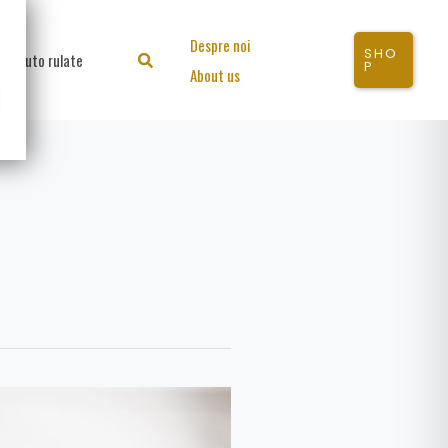
Despre noi
SHO
Auto rulate
Search
P
About us