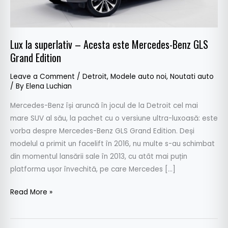
Benz
GLS
Grand
Lux la superlativ – Acesta este Mercedes-Benz GLS
Edition
Grand Edition
Leave a Comment
/
Detroit
,
Modele auto noi
,
Noutati auto
/ By
Elena Luchian
Mercedes-Benz își aruncă în jocul de la Detroit cel mai
mare SUV al său, la pachet cu o versiune ultra-luxoasă: este
vorba despre Mercedes-Benz GLS Grand Edition. Deși
modelul a primit un facelift în 2016, nu multe s-au schimbat
din momentul lansării sale în 2013, cu atât mai puțin
platforma ușor învechită, pe care Mercedes […]
Read More »