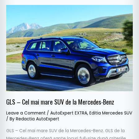
GLS
–
Cel
mai
mare
SUV
de
la
Mercedes-
Benz
GLS – Cel mai mare SUV de la Mercedes-Benz
Leave a Comment
/
AutoExpert EXTRA
,
Editia Mercedes SUV
/ By
Redactia AutoExpert
GLS – Cel mai mare SUV de la Mercedes-Benz. GLS de la
Mercedes-Benz oferă șapte locuri full-size după criteriile