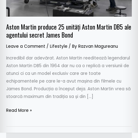
DB5
ale
agentului
Aston Martin produce 25 unități Aston Martin DB5 ale
secret
agentului secret James Bond
James
Bond
Leave a Comment
/
Lifestyle
/ By
Razvan Magureanu
Incredibil dar adevărat. Aston Martin reeditează legendarul
Aston Martin DB5 din 1964 dar nu ca o replică a versiunii de
atunci ci ca un model exclusiv care are toate
echipamentele pe care le-a avut mașina din filmele cu
James Bond. Producția a început deja. Aston Martin vrea să
stoarcă maximum din tradiția sa și din […]
Read More »