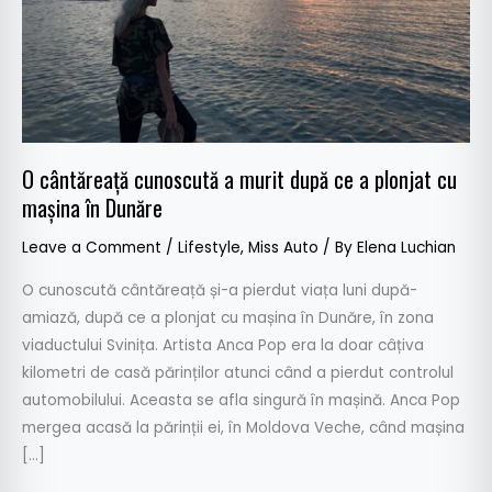
a
plonjat
cu
mașina
în
Dunăre
O cântăreață cunoscută a murit după ce a plonjat cu
mașina în Dunăre
Leave a Comment
/
Lifestyle
,
Miss Auto
/ By
Elena Luchian
O cunoscută cântăreață și-a pierdut viața luni după-
amiază, după ce a plonjat cu mașina în Dunăre, în zona
viaductului Svinița. Artista Anca Pop era la doar câțiva
kilometri de casă părinților atunci când a pierdut controlul
automobilului. Aceasta se afla singură în mașină. Anca Pop
mergea acasă la părinții ei, în Moldova Veche, când mașina
[…]