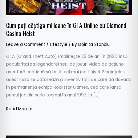
cu
Diamond
Casino
Cum poți câștiga milioane în GTA Online cu Diamond
Heist
Casino Heist
Leave a Comment
/
Lifestyle
/ By
Doinita Stanciu
GTA (Grand Theft Auto) împlinește 25 de ani în 2022, însă
popularitatea legendarei serii de jocuri video de acțiune-
aventură continuă să fie la cel mai înalt nivel. Bineînțeles,
acest lucru se datorează și inventivității de care dă dovadă
în permanență echipa Rockstar Games, cea care lansa
primul joc din serie tocmai în anul 1997. În […]
Read More »