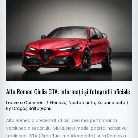
Alfa
Romeo
Giulia
GTA:
informații
și
fotografii
oficiale
Alfa Romeo Giulia GTA: informații și fotografii oficiale
Leave a Comment
/
Geneva
,
Noutati auto
,
Saloane auto
/
By
Dragoș Băltățeanu
Alfa Romeo a prezentat oficial cea mai performantă
versiunea a sedanului Giulia. Noul model poartă indicativul
tradițional GTA (Gran Turisimo Alleggerita). Alfa Romeo a