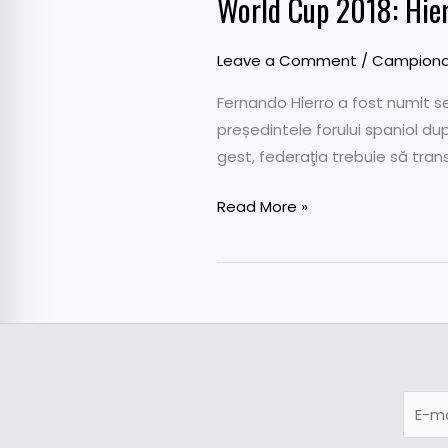
World Cup 2018: Hierr
Leave a Comment
/
Campionat
Fernando Hierro a fost numit se
președintele forului spaniol du
gest, federaţia trebuie să trans
Read More »