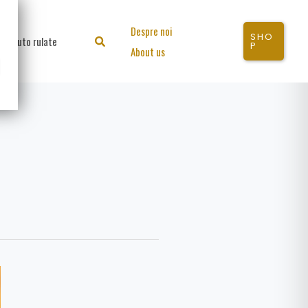
Despre noi
SHO
Auto rulate
Search
P
About us