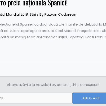
o preia naționala Spaniei!
ul Mondial 2018
,
Stiri
/ By
Razvan Codorean
lecţionerul Spaniei, cu doar două zile înainte de debutul la M
pă ce Julen Lopetegui a preluat Real Madrid. Preşedintele Lui
mită un mesaj ferm antrenorilor. Iniţial, Lopetegui ar fi trebui
Abonează-te la newsletter, pentru știri și concursuri!
ABONARE