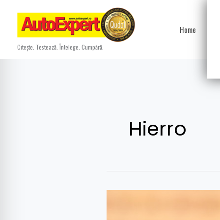
Skip
to
Home
Ști
content
Citește. Testează. Întelege. Cumpără.
Hierro
World
Cup