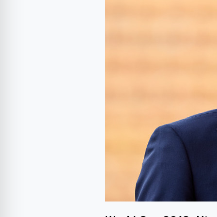
2018:
Hierro
preia
naționala
Spaniei!