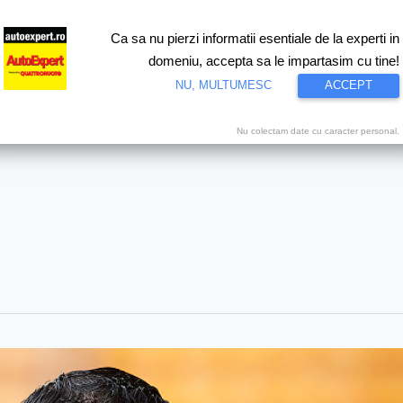
Ca sa nu pierzi informatii esentiale de la experti in
ri
Test drive
Eco
Motorsport
Proiecte speciale
Video
domeniu, accepta sa le impartasim cu tine!
NU, MULTUMESC
ACCEPT
Nu colectam date cu caracter personal.