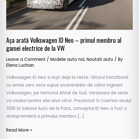
membru
al
gamei
electrice
de
Așa arată Volkswagen ID Neo – primul membru al
la
gamei electrice de la VW
VW
Leave a Comment
/
Modele auto noi
,
Noutati auto
/ By
Elena Luchian
Volkswagen ID Neo a ieșit deja la teste. Viitorul hatchback
cu emisii zero este supus examinărilor de către inginerii
Volkswagen, pe teritoriul Africii de Sud. Versiunea de serie
va vedea lumina zilei anul viitor. Prezentat în toamna anului
2016 la Salonul Auto de la Paris, conceptul ID Neo a fost o
avanpremieră a primului membru […]
Read More »