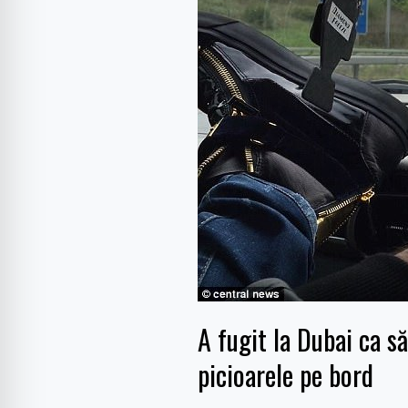
la
Dubai
ca
să
scape
de
închisoare
după
ce
a
gonit
pe
autostradă
cu
A fugit la Dubai ca s
picioarele
picioarele pe bord
pe
bord