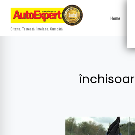
Skip
to
Home
Ști
content
Citește. Testează. Întelege. Cumpără.
închisoa
A
fugit