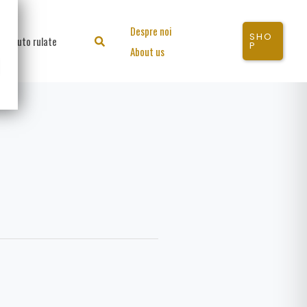
Despre noi
SHO
Auto rulate
Search
P
About us