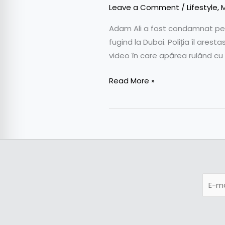
Leave a Comment
/
Lifestyle
,
M
Adam Ali a fost condamnat pent
fugind la Dubai. Poliția îl are
video în care apărea rulând cu 
Read More »