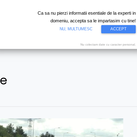
Ca sa nu pierzi informatii esentiale de la experti in
ri
Test drive
Eco
Motorsport
Proiecte speciale
Video
domeniu, accepta sa le impartasim cu tine!
NU, MULTUMESC
ACCEPT
Nu colectam date cu caracter personal.
re