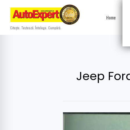
Skip
to
Home
Ști
content
Citește. Testează. Întelege. Cumpără.
Jeep Fo
Majestatea
sa