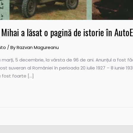
Mihai a lăsat o pagină de istorie în Auto
uto
/ By
Razvan Magureanu
ă marți, 5 decembrie, la vârsta de 96 de ani. Anunțul a fost f
fost suveran al României în perioada 20 iulie 1927 – 8 iunie 1
 fost foarte […]