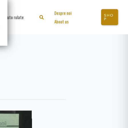
Despre noi
SHO
Auto rulate
Search
P
About us