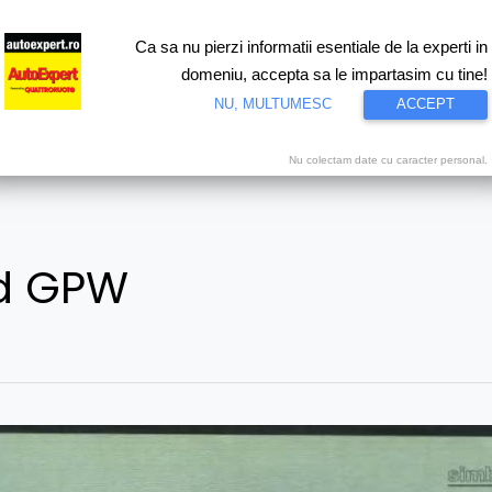
Ca sa nu pierzi informatii esentiale de la experti in
ri
Test drive
Eco
Motorsport
Proiecte speciale
Video
domeniu, accepta sa le impartasim cu tine!
NU, MULTUMESC
ACCEPT
Nu colectam date cu caracter personal.
rd GPW