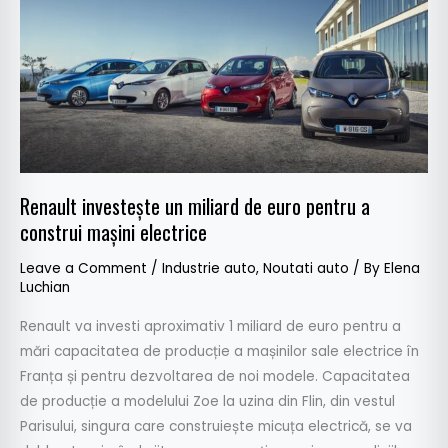
miliard
de
euro
pentru
a
construi
mașini
electrice
Renault investește un miliard de euro pentru a
construi mașini electrice
Leave a Comment
/
Industrie auto
,
Noutati auto
/ By
Elena
Luchian
Renault va investi aproximativ 1 miliard de euro pentru a
mări capacitatea de producție a mașinilor sale electrice în
Franța și pentru dezvoltarea de noi modele. Capacitatea
de producție a modelului Zoe la uzina din Flin, din vestul
Parisului, singura care construiește micuța electrică, se va