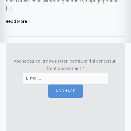
dubla atunci când viitoarea generație va ajunge pe liniile
[…]
Read More »
Abonează-te la newsletter, pentru știri și concursuri!
Cont abonament
*
ABONARE