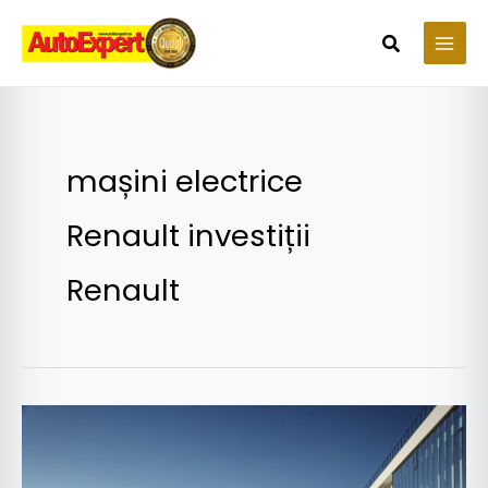
Skip
to
Search
content
mașini electrice
Renault investiții
Renault
Renault
investește
un