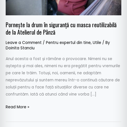
reutilizabilă
de
la
Pornește la drum în siguranță cu masca reutilizabilă
Atelierul
de la Atelierul de Pânză
de
Pânză
Leave a Comment
/
Pentru expertul din tine
,
Utile
/ By
Doinita Stanciu
Anul acesta a fost și rămâne o provocare. Nimeni nu se
aștepta și mai ales, nimeni nu era pregătit pentru vremurile
pe care le trăim. Totuși, noi, oamenii, ne adaptăm
neprevăzutului și suntem mereu într-o continuă căutare de
soluții pentru a face față situațiilor diverse cu care ne
confruntăm. Iată că atunci când vine vorba […]
Read More »