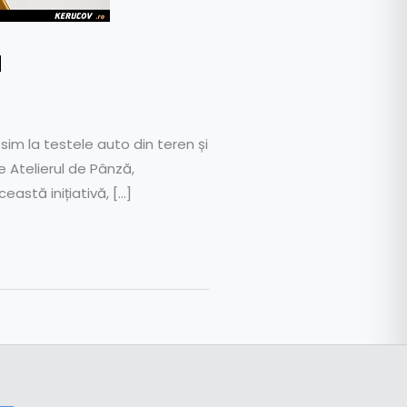
u
sim la testele auto din teren și
e Atelierul de Pânză,
eastă inițiativă, […]