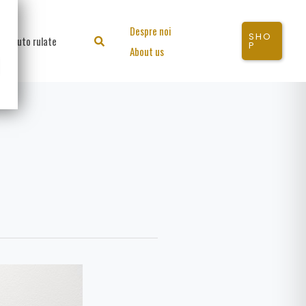
Despre noi
SHO
Auto rulate
Search
P
About us