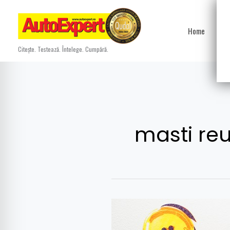
Skip
to
Home
Ști
content
Citește. Testează. Întelege. Cumpără.
masti reut
Atelierul
de