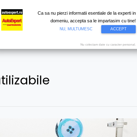
Ca sa nu pierzi informatii esentiale de la experti in
ri
Test drive
Eco
Motorsport
Proiecte speciale
Video
domeniu, accepta sa le impartasim cu tine!
NU, MULTUMESC
ACCEPT
Nu colectam date cu caracter personal.
ilizabile