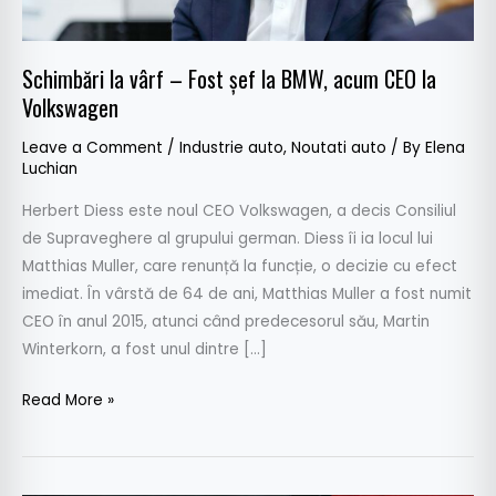
BMW,
acum
CEO
Schimbări la vârf – Fost șef la BMW, acum CEO la
la
Volkswagen
Volkswagen
Leave a Comment
/
Industrie auto
,
Noutati auto
/ By
Elena
Luchian
Herbert Diess este noul CEO Volkswagen, a decis Consiliul
de Supraveghere al grupului german. Diess îi ia locul lui
Matthias Muller, care renunță la funcție, o decizie cu efect
imediat. În vârstă de 64 de ani, Matthias Muller a fost numit
CEO în anul 2015, atunci când predecesorul său, Martin
Winterkorn, a fost unul dintre […]
Read More »