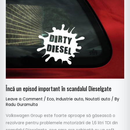
Încă
un
episod
important
în
scandalul
Dieselgate
Încă un episod important în scandalul Dieselgate
Leave a Comment
/
Eco
,
Industrie auto
,
Noutati auto
/ By
Radu Guramulta
Volkswagen Group este foarte aproape să găsească o
rezolvare pentru problemele motorizării de 1,6 litri TDI din