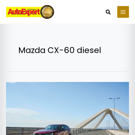
Skip
to
Search
content
Mazda CX-60 diesel
Test
Mazda
CX-
60
diesel