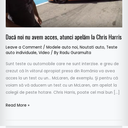
la
Chris
Harris
Dacă noi nu avem acces, atunci apelăm la Chris Harris
Leave a Comment
/
Modele auto noi
,
Noutati auto
,
Teste
auto individuale
,
Video
/ By
Radu Guramulta
Sunt teste cu automobile care ne sunt interzise. e greu de
crezut că în viitorul apropiat presa din România va avea
acces la un test cu un… McLaren, de exemplu. Şi pentru că
voiam să vă aducem un test cu un McLaren, am apelat la
colegii de peste hotare. Chris Harris, poate cel mai bun […]
Read More »