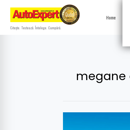
Skip
to
Home
Ști
content
Citește. Testează. Întelege. Cumpără.
megane 
Noua
gamă