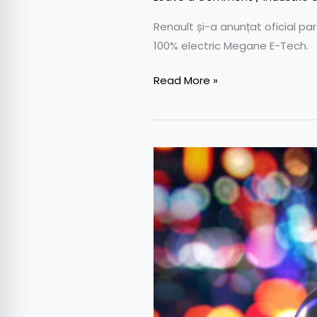
Renault și-a anunțat oficial p
100% electric Megane E-Tech.
Read More »
Renault
Megane
E-
Tech
electric:
primele
imagini
teaser