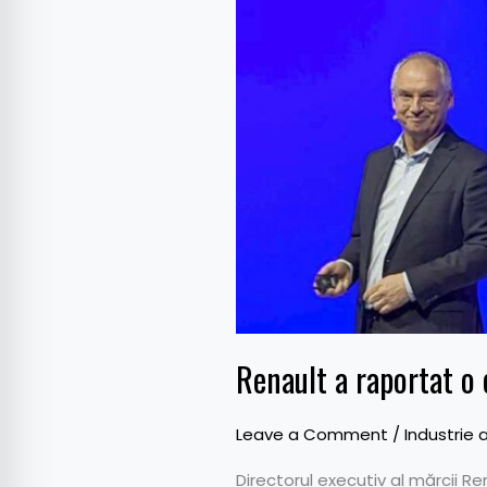
o
creștere
cu
9%
a
vânzărilor
din
primele
trei
luni
ale
lui
2023
Renault a raportat o 
Leave a Comment
/
Industrie 
Directorul executiv al mărcii Re