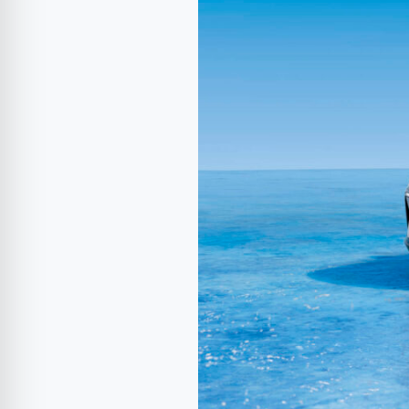
Renault
Megane
E-
Tech
electric