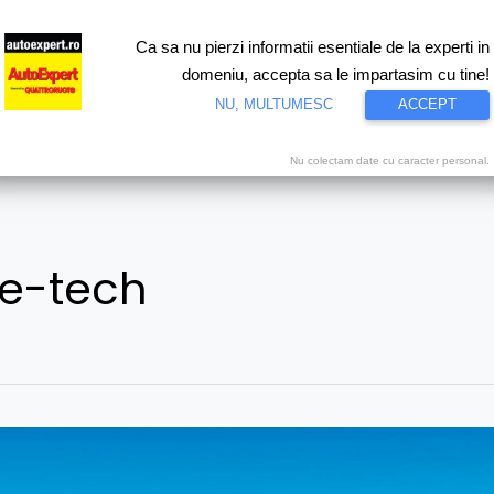
Ca sa nu pierzi informatii esentiale de la experti in
ri
Test drive
Eco
Motorsport
Proiecte speciale
Video
domeniu, accepta sa le impartasim cu tine!
NU, MULTUMESC
ACCEPT
Nu colectam date cu caracter personal.
e-tech