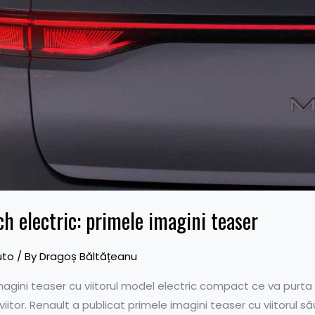
h electric: primele imagini teaser
uto
/ By
Dragoș Băltățeanu
imagini teaser cu viitorul model electric compact ce va pur
l viitor. Renault a publicat primele imagini teaser cu viitorul