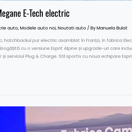
egane E-Tech electric
trie auto
,
Modele auto noi
,
Noutati auto
/ By
Manuela Bulat
 hatchbackul pur electric asamblat în Franța, în fabrica Elec
bogățită cu o versiune Esprit Alpine și upgrade-uri care incl
W și serviciul Plug & Charge. Stil sportiv cu noua echipare Esp