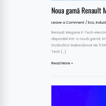
Noua gamă Renault M
Leave a Comment
/
Eco
,
Indus
Renault Megane E-Tech electric,
disponibil într-o nouă gamă, îm
încărcător bidirecțional de 11 k
Tech […]
Read More »
Renault
a
raportat