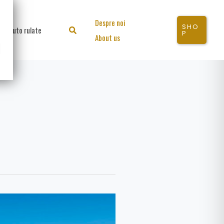
Despre noi
SHO
Auto rulate
Search
P
About us