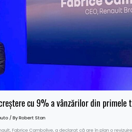
creștere cu 9% a vânzărilor din primele tr
auto
/ By
Robert Stan
nault, Fabrice Cambolive, a declarat că are în plan o revizuir