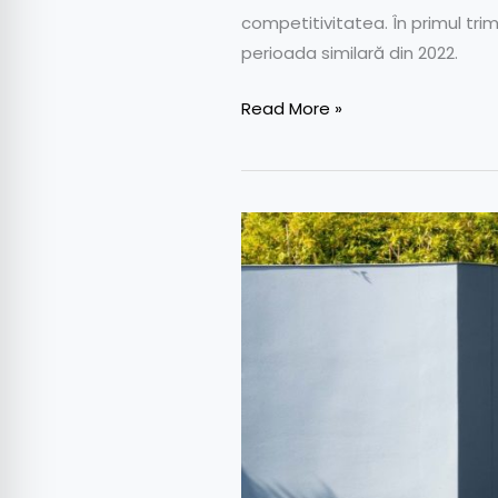
competitivitatea. În primul tri
perioada similară din 2022.
Read More »
Renault
la
IAA
Munchen
2021:
Premieră
mondială
Megane
E-
Tech