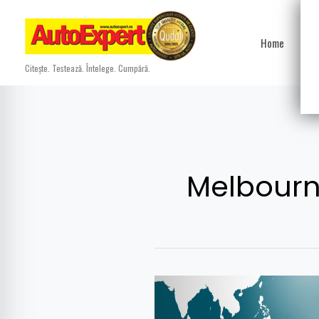
Skip
to
Home
Ști
content
Citește. Testează. Întelege. Cumpără.
Melbour
Formula
1: