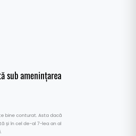
tă sub amenințarea
rte bine conturat. Asta dacă
 și în cel de-al 7-lea an al
.