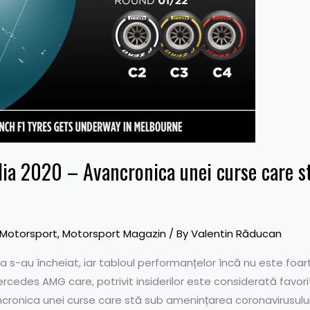
lia 2020 – Avancronica unei curse care s
Motorsport
,
Motorsport Magazin
/ By
Valentin Răducan
na s-au încheiat, iar tabloul performanțelor încă nu este foa
edes AMG care, potrivit insiderilor este considerată favorită
ancronica unei curse care stă sub amenințarea coronavirusului