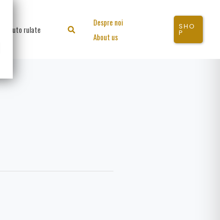
Despre noi
SHO
Auto rulate
Search
P
About us