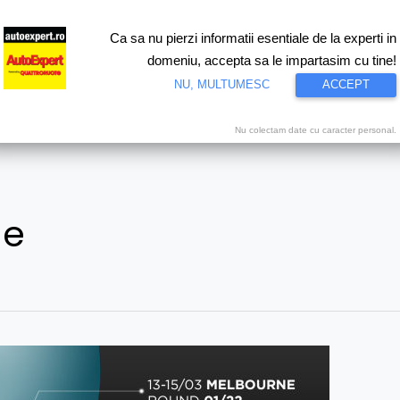
Ca sa nu pierzi informatii esentiale de la experti in
ri
Test drive
Eco
Motorsport
Proiecte speciale
Video
domeniu, accepta sa le impartasim cu tine!
NU, MULTUMESC
ACCEPT
Nu colectam date cu caracter personal.
ne