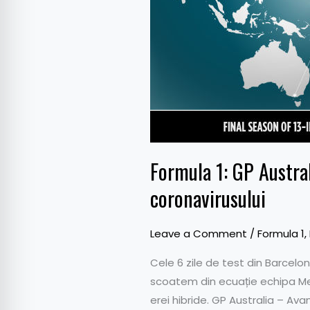
GP
Australia
2020
–
Avancronica
unei
curse
care
stă
Formula 1: GP Austra
sub
coronavirusului
amenințarea
coronavirusului
Leave a Comment
/
Formula 1
,
Cele 6 zile de test din Barcelo
scoatem din ecuație echipa Merc
erei hibride. GP Australia – Av