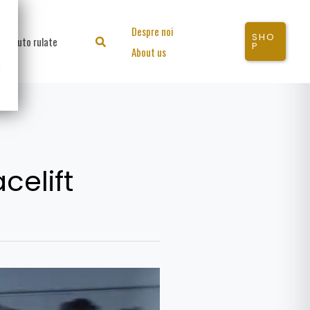
Despre noi
SHO
Auto rulate
Search
P
About us
elift