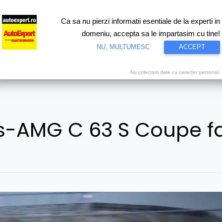
Ca sa nu pierzi informatii esentiale de la experti in
ri
Test drive
Eco
Motorsport
Proiecte speciale
Video
domeniu, accepta sa le impartasim cu tine!
NU, MULTUMESC
ACCEPT
Nu colectam date cu caracter personal.
-AMG C 63 S Coupe fac