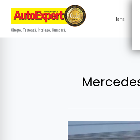
Skip
to
Home
Ști
content
Citește. Testează. Întelege. Cumpără.
Mercedes
Mercedes-
AMG