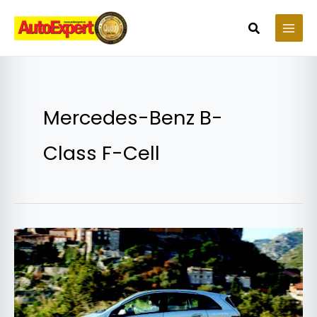
Skip
to
Search
content
Mercedes-Benz B-
Class F-Cell
Mercedes-
Benz
B-
Class
F-