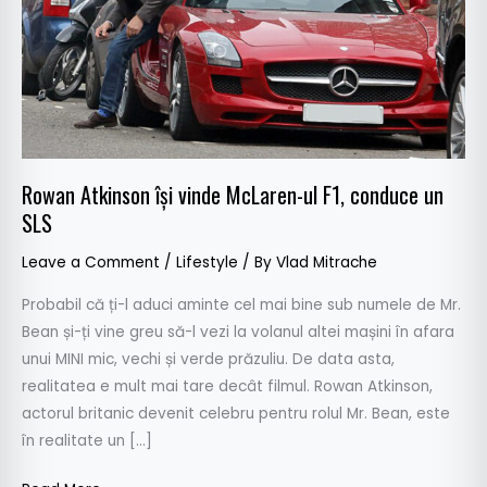
ul
F1,
conduce
un
SLS
Rowan Atkinson își vinde McLaren-ul F1, conduce un
SLS
Leave a Comment
/
Lifestyle
/ By
Vlad Mitrache
Probabil că ți-l aduci aminte cel mai bine sub numele de Mr.
Bean și-ți vine greu să-l vezi la volanul altei mașini în afara
unui MINI mic, vechi și verde prăzuliu. De data asta,
realitatea e mult mai tare decât filmul. Rowan Atkinson,
actorul britanic devenit celebru pentru rolul Mr. Bean, este
în realitate un […]