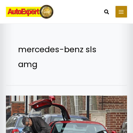
Skip
to
Search
content
mercedes-benz sls
amg
Rowan
Atkinson
își
vinde
McLaren-