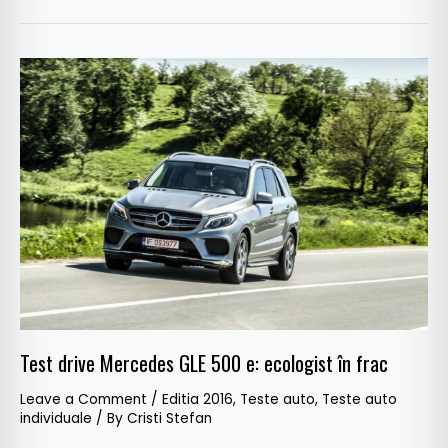
Test
drive
Mercedes
GLE
500
e:
ecologist
în
frac
Test drive Mercedes GLE 500 e: ecologist în frac
Leave a Comment
/
Editia 2016
,
Teste auto
,
Teste auto
individuale
/ By
Cristi Stefan