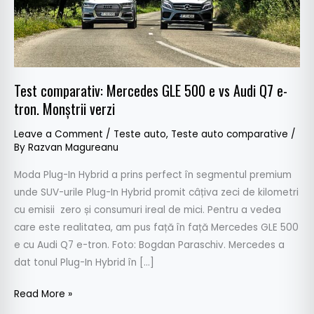
Audi
Q7
e-
tron.
Monștrii
Test comparativ: Mercedes GLE 500 e vs Audi Q7 e-
verzi
tron. Monștrii verzi
Leave a Comment
/
Teste auto
,
Teste auto comparative
/
By
Razvan Magureanu
Moda Plug-In Hybrid a prins perfect în segmentul premium
unde SUV-urile Plug-In Hybrid promit câțiva zeci de kilometri
cu emisii zero și consumuri ireal de mici. Pentru a vedea
care este realitatea, am pus față în față Mercedes GLE 500
e cu Audi Q7 e-tron. Foto: Bogdan Paraschiv. Mercedes a
dat tonul Plug-In Hybrid în […]
Read More »