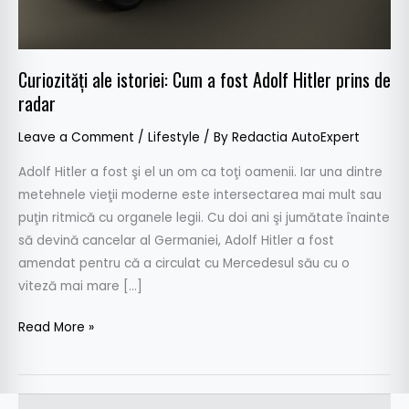
Hitler
prins
de
Curiozităţi ale istoriei: Cum a fost Adolf Hitler prins de
radar
radar
Leave a Comment
/
Lifestyle
/ By
Redactia AutoExpert
Adolf Hitler a fost şi el un om ca toţi oamenii. Iar una dintre
metehnele vieţii moderne este intersectarea mai mult sau
puţin ritmică cu organele legii. Cu doi ani şi jumătate înainte
să devină cancelar al Germaniei, Adolf Hitler a fost
amendat pentru că a circulat cu Mercedesul său cu o
viteză mai mare […]
Read More »