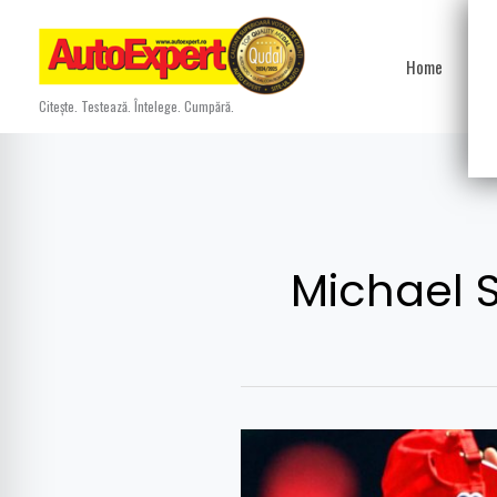
Skip
to
Home
Ști
content
Citește. Testează. Întelege. Cumpără.
Michael 
Michael
Schumacher