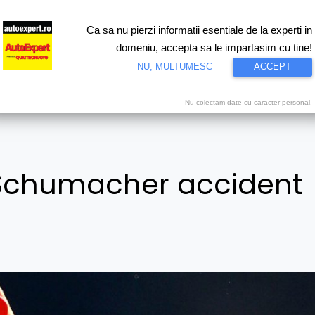
Ca sa nu pierzi informatii esentiale de la experti in
ri
Test drive
Eco
Motorsport
Proiecte speciale
Video
domeniu, accepta sa le impartasim cu tine!
NU, MULTUMESC
ACCEPT
Nu colectam date cu caracter personal.
Schumacher accident