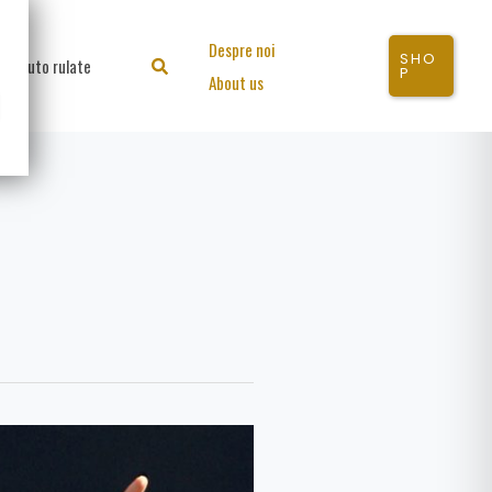
Despre noi
SHO
Auto rulate
Search
P
About us