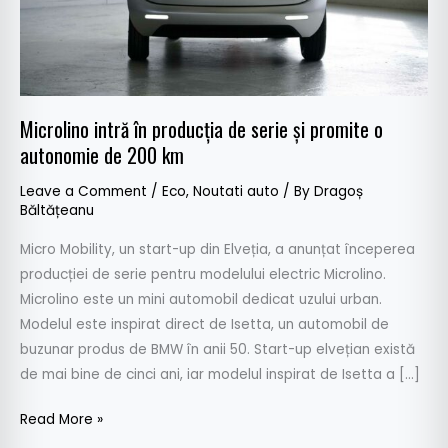
promite
o
autonomie
de
200
Microlino intră în producția de serie și promite o
km
autonomie de 200 km
Leave a Comment
/
Eco
,
Noutati auto
/ By
Dragoș
Băltățeanu
Micro Mobility, un start-up din Elveția, a anunțat începerea
producției de serie pentru modelului electric Microlino.
Microlino este un mini automobil dedicat uzului urban.
Modelul este inspirat direct de Isetta, un automobil de
buzunar produs de BMW în anii 50. Start-up elvețian există
de mai bine de cinci ani, iar modelul inspirat de Isetta a […]
Read More »