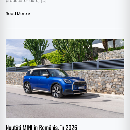
producător auto, […]
Read More »
Noutăți
MINI
în
România,
în
2026
Noutăți MINI în România, în 2026