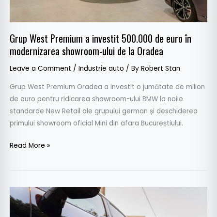
modernizarea
showroom-
ului
Grup West Premium a investit 500.000 de euro în
de
modernizarea showroom-ului de la Oradea
la
Oradea
Leave a Comment
/
Industrie auto
/ By
Robert Stan
Grup West Premium Oradea a investit o jumătate de milion
de euro pentru ridicarea showroom-ului BMW la noile
standarde New Retail ale grupului german și deschiderea
primului showroom oficial Mini din afara Bucureștiului.
Read More »
#ArtaÎnMișcare
by
MINI