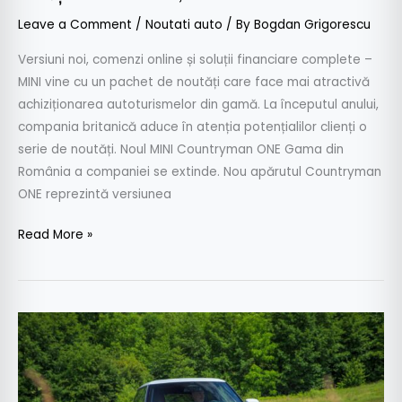
Leave a Comment
/
Noutati auto
/ By
Bogdan Grigorescu
Versiuni noi, comenzi online și soluții financiare complete –
MINI vine cu un pachet de noutăți care face mai atractivă
achiziționarea autoturismelor din gamă. La începutul anului,
compania britanică aduce în atenția potențialilor clienți o
serie de noutăți. Noul MINI Countryman ONE Gama din
România a companiei se extinde. Nou apărutul Countryman
ONE reprezintă versiunea
Read More »
2025
a
fost
un