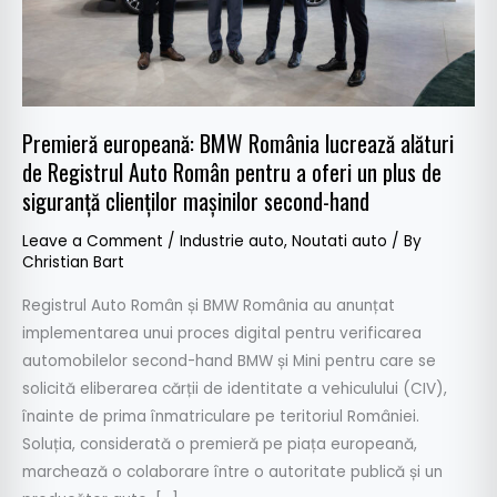
Registrul
Auto
Român
pentru
a
Premieră europeană: BMW România lucrează alături
oferi
de Registrul Auto Român pentru a oferi un plus de
un
siguranță clienților mașinilor second-hand
plus
de
Leave a Comment
/
Industrie auto
,
Noutati auto
/ By
siguranță
Christian Bart
clienților
Registrul Auto Român și BMW România au anunțat
mașinilor
implementarea unui proces digital pentru verificarea
second-
automobilelor second-hand BMW și Mini pentru care se
hand
solicită eliberarea cărții de identitate a vehiculului (CIV),
înainte de prima înmatriculare pe teritoriul României.
Soluția, considerată o premieră pe piața europeană,
marchează o colaborare între o autoritate publică și un