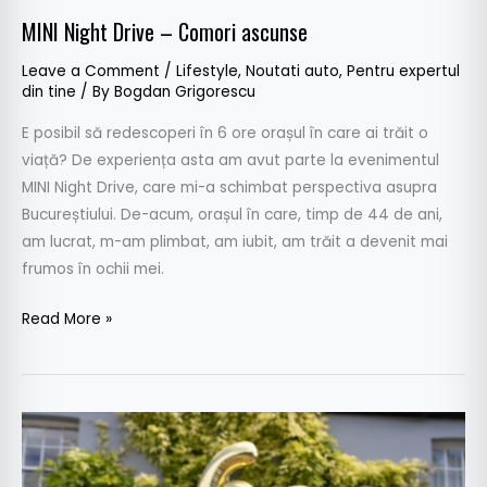
MINI Night Drive – Comori ascunse
Leave a Comment
/
Lifestyle
,
Noutati auto
,
Pentru expertul
din tine
/ By
Bogdan Grigorescu
E posibil să redescoperi în 6 ore orașul în care ai trăit o
viață? De experiența asta am avut parte la evenimentul
MINI Night Drive, care mi-a schimbat perspectiva asupra
Bucureștiului. De-acum, orașul în care, timp de 44 de ani,
am lucrat, m-am plimbat, am iubit, am trăit a devenit mai
frumos în ochii mei.
Read More »
Mini
a
împlinit