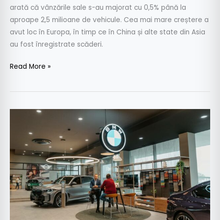
arată că vânzările sale s-au majorat cu 0,5% până la
aproape 2,5 milioane de vehicule. Cea mai mare creștere a
avut loc în Europa, în timp ce în China și alte state din Asia
au fost înregistrate scăderi.
Read More »
Grup
West
Premium
a
investit
500.000
de
euro
în