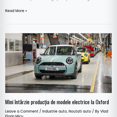
Read More »
Mini
întârzie
producția
de
modele
electrice
la
Oxford
Mini întârzie producția de modele electrice la Oxford
Leave a Comment
/
Industrie auto
,
Noutati auto
/ By
Vlad
Florin Micu