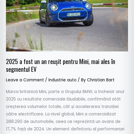
an
reușit
pentru
Mini,
mai
ales
în
segmentul
2025 a fost un an reușit pentru Mini, mai ales în
EV
segmentul EV
Leave a Comment
/
Industrie auto
/ By
Christian Bart
Marca britanică Mini, parte a Grupului BMW, a încheiat anul
2025 cu rezultate comerciale lăudabile, confirmând atât
creșterea volumelor totale, cât și accelerarea tranziției
către electrificare. La nivel global, Mini a comercializat
288.290 de automobile, ceea ce reprezintă un avans de
17,7% față de 2024. Un element definitoriu al performanței