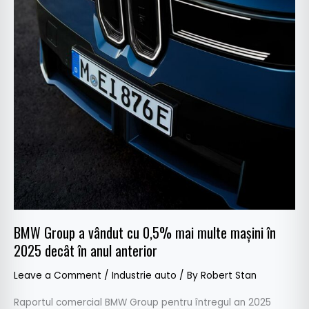
în
anul
anterior
BMW Group a vândut cu 0,5% mai multe mașini în
2025 decât în anul anterior
Leave a Comment
/
Industrie auto
/ By
Robert Stan
Raportul comercial BMW Group pentru întregul an 2025