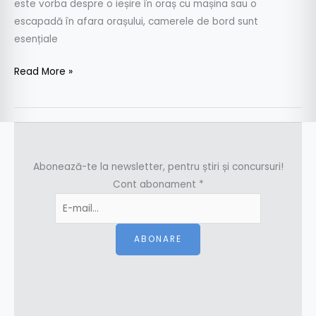
pentru
este vorba despre o ieșire în oraș cu mașina sau o
camerele
escapadă în afara orașului, camerele de bord sunt
auto
esențiale
de
bord
Read More »
Abonează-te la newsletter, pentru știri și concursuri!
Cont abonament
*
ABONARE