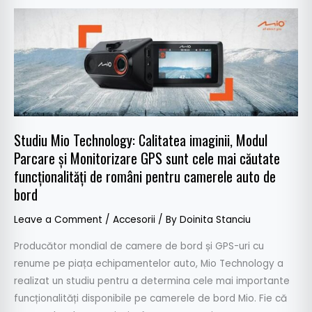
Studiu
Mio
Technology:
Calitatea
imaginii,
Modul
Parcare
Studiu Mio Technology: Calitatea imaginii, Modul
și
Parcare și Monitorizare GPS sunt cele mai căutate
Monitorizare
funcționalități de români pentru camerele auto de
GPS
bord
sunt
cele
Leave a Comment
/
Accesorii
/ By
Doinita Stanciu
mai
căutate
Producător mondial de camere de bord și GPS-uri cu
funcționalități
renume pe piața echipamentelor auto, Mio Technology a
de
realizat un studiu pentru a determina cele mai importante
români
funcționalități disponibile pe camerele de bord Mio. Fie că