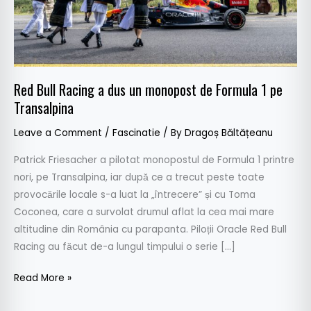
de
Formula
1
pe
Transalpina
Red Bull Racing a dus un monopost de Formula 1 pe
Transalpina
Leave a Comment
/
Fascinatie
/ By
Dragoș Băltățeanu
Patrick Friesacher a pilotat monopostul de Formula 1 printre
nori, pe Transalpina, iar după ce a trecut peste toate
provocările locale s-a luat la „întrecere” și cu Toma
Coconea, care a survolat drumul aflat la cea mai mare
altitudine din România cu parapanta. Piloții Oracle Red Bull
Racing au făcut de-a lungul timpului o serie […]
Read More »