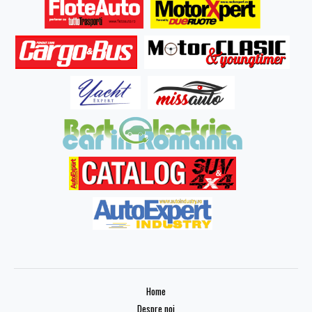
Home
Despre noi