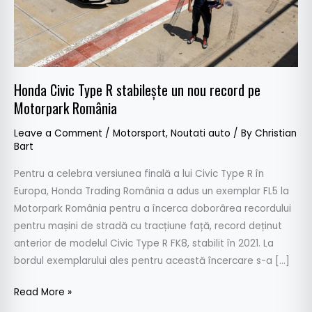
record
pe
Motorpark
România
Honda Civic Type R stabilește un nou record pe
Motorpark România
Leave a Comment
/
Motorsport
,
Noutati auto
/ By
Christian
Bart
Pentru a celebra versiunea finală a lui Civic Type R în
Europa, Honda Trading România a adus un exemplar FL5 la
Motorpark România pentru a încerca doborârea recordului
pentru mașini de stradă cu tracțiune față, record deținut
anterior de modelul Civic Type R FK8, stabilit în 2021. La
bordul exemplarului ales pentru această încercare s-a […]
Read More »