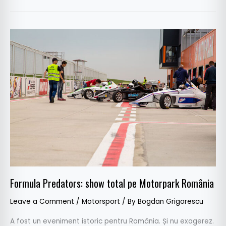
Formula
Predators:
show
total
pe
Motorpark
România
Formula Predators: show total pe Motorpark România
Leave a Comment
/
Motorsport
/ By
Bogdan Grigorescu
A fost un eveniment istoric pentru România. Și nu exagerez.