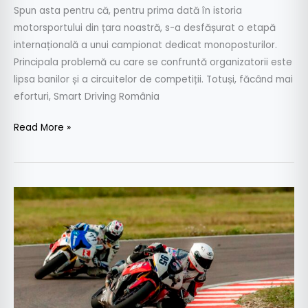
Spun asta pentru că, pentru prima dată în istoria
motorsportului din țara noastră, s-a desfășurat o etapă
internațională a unui campionat dedicat monoposturilor.
Principala problemă cu care se confruntă organizatorii este
lipsa banilor și a circuitelor de competiții. Totuși, făcând mai
eforturi, Smart Driving România
Read More »
O
etapă
din
Campionatul
Est-
European
de