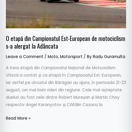
motociclism
s-
a
alergat
la
O etapă din Campionatul Est-European de motociclism
Adâncata
s-a alergat la Adâncata
Leave a Comment
/
Moto
,
Motorsport
/ By
Radu Guramulta
A treia etapă din Campionatul Național de Motociclism
Viteză a contat și ca etapă în Campionatul Est-European,
iar astfel pe circuitul din Bărăgan au ajuns, în perioada 21-23
august, cei mai buni rideri din regiune. Cele mai așteptate
dueluri au fost cele dintre Robert Mureșan și Martin Choy
respectiv Angel Karanyotov și Cătălin Cazacu la
Read More »