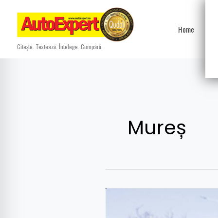
Skip
to
Home
Ști
content
Citește. Testează. Întelege. Cumpără.
Mureș
Șofer
român