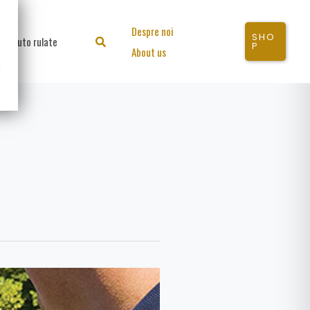
Despre noi
SHO
Auto rulate
Search
P
About us