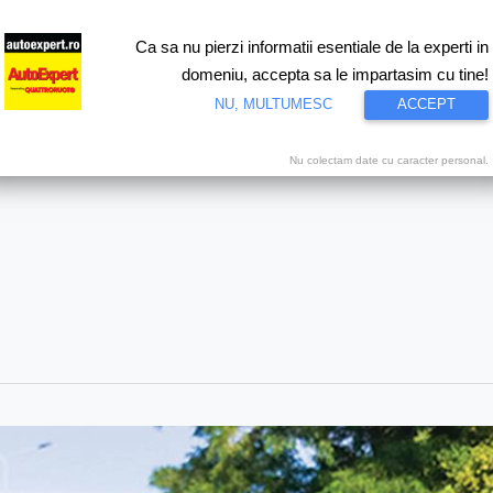
Ca sa nu pierzi informatii esentiale de la experti in
ri
Test drive
Eco
Motorsport
Proiecte speciale
Video
domeniu, accepta sa le impartasim cu tine!
NU, MULTUMESC
ACCEPT
Nu colectam date cu caracter personal.