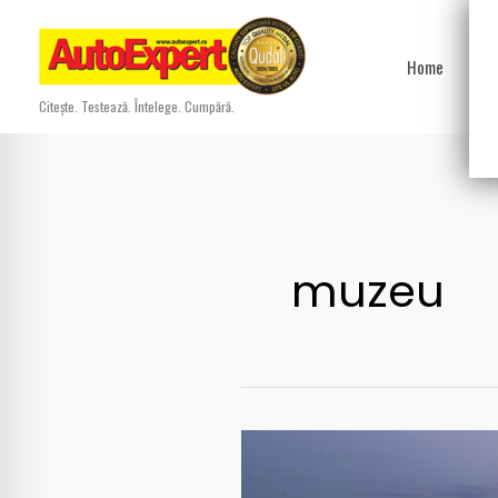
Skip
to
Home
Ști
content
Citește. Testează. Întelege. Cumpără.
muzeu
Porsche
redeschide