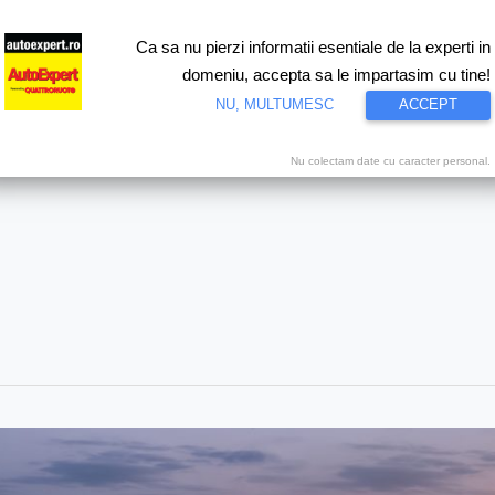
Ca sa nu pierzi informatii esentiale de la experti in
ri
Test drive
Eco
Motorsport
Proiecte speciale
Video
domeniu, accepta sa le impartasim cu tine!
NU, MULTUMESC
ACCEPT
Nu colectam date cu caracter personal.