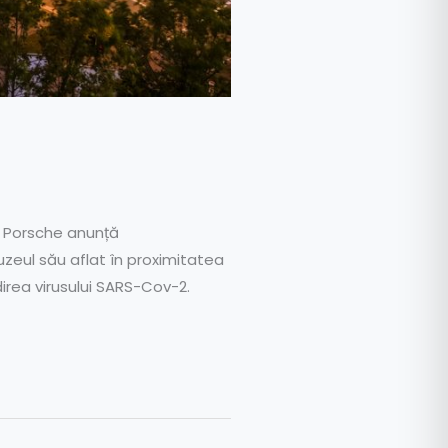
ă Porsche anunță
zeul său aflat în proximitatea
irea virusului SARS-Cov-2.