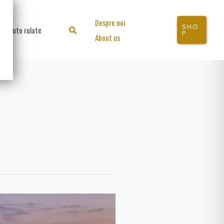
Despre noi
SHO
Auto rulate
Search
P
About us